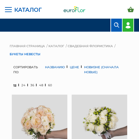
КАТАЛОГ
БУКЕТЫ
КОМПОЗИЦИИ
ГЛАВНАЯ СТРАНИЦА
КАТАЛОГ
СВАДЕБНАЯ ФЛОРИСТИКА
БУКЕТЫ НЕВЕСТЫ
ЦВЕТЫ В ПАЧКАХ
СОРТИРОВАТЬ
НАЗВАНИЮ
ЦЕНЕ
НОВИЗНЕ (СНАЧАЛА
СВАДЕБНАЯ ФЛОРИСТИКА
ПО:
НОВЫЕ)
КОМНАТНЫЕ РАСТЕНИЯ
12
24
36
48
60
ГОРШКИ И КАШПО
ГРУНТЫ И УДОБРЕНИЯ
ПРЕДМЕТЫ ИНТЕРЬЕРА
ВАЗЫ