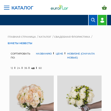
КАТАЛОГ
БУКЕТЫ
КОМПОЗИЦИИ
ГЛАВНАЯ СТРАНИЦА
КАТАЛОГ
СВАДЕБНАЯ ФЛОРИСТИКА
БУКЕТЫ НЕВЕСТЫ
ЦВЕТЫ В ПАЧКАХ
СОРТИРОВАТЬ
НАЗВАНИЮ
ЦЕНЕ
НОВИЗНЕ (СНАЧАЛА
СВАДЕБНАЯ ФЛОРИСТИКА
ПО:
НОВЫЕ)
КОМНАТНЫЕ РАСТЕНИЯ
12
24
36
48
60
ГОРШКИ И КАШПО
ГРУНТЫ И УДОБРЕНИЯ
ПРЕДМЕТЫ ИНТЕРЬЕРА
ВАЗЫ